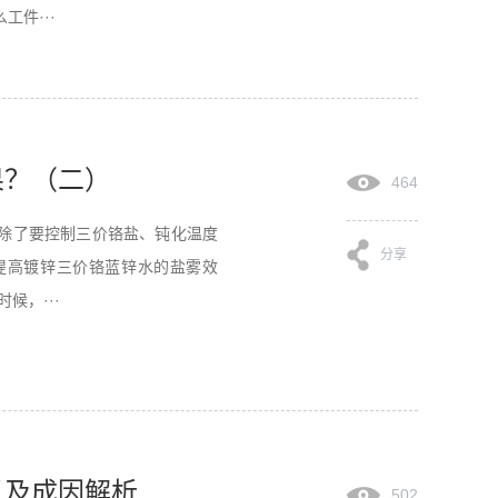
件···
果？（二）
464
除了要控制三价铬盐、钝化温度
分享
提高镀锌三价铬蓝锌水的盐雾效
候，···
以及成因解析
502