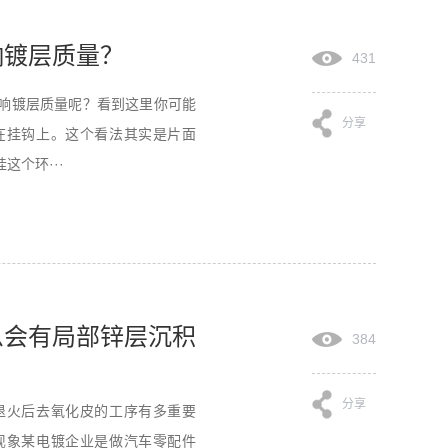
响镀层质量？
431
响镀层质量呢？看到这里你可能
分享
在挂钩上。这个看法其实是片面
个环···
么会有局部锌层沉积
384
分享
退火后去氧化皮的工序有多重要
现象某电镀企业是做汽车零配件