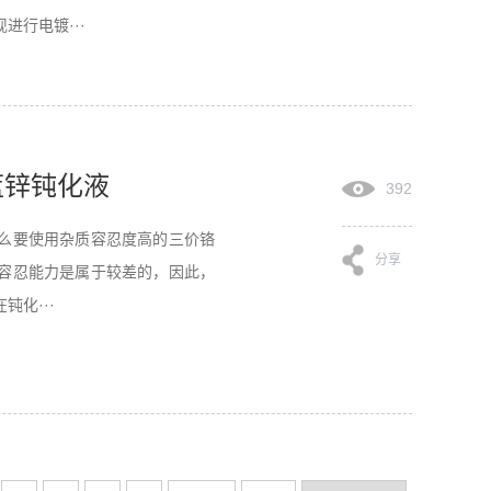
行电镀···
蓝锌钝化液
392
么要使用杂质容忍度高的三价铬
分享
容忍能力是属于较差的，因此，
化···